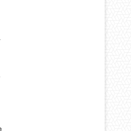
以
、
擔