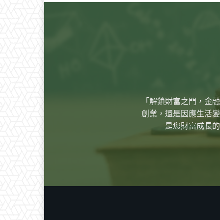
「解鎖財富之門，金融
創業，還是因應生活變
是您財富成長的