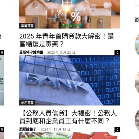
房屋貸款
流
2025 年青年首購貸款大解密！是
蜜糖還是毒藥？
艾斯特守護精靈
-
2025 年 3 月 25 日
0
0
信用貸款
【公務人員信貸】大揭密！公務人
員到底和企業員工有什麼不同？
肥肥臉兔子
-
2024 年 11 月 13 日
0
0