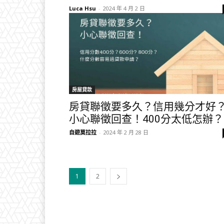
Luca Hsu
-
2024 年 4 月 2 日
房屋貸款
房貸聯徵要多久？信用幾分才好
小心聯徵回查！400分太低怎辦？
自遊莫拉拉
-
2024 年 2 月 28 日
1
2