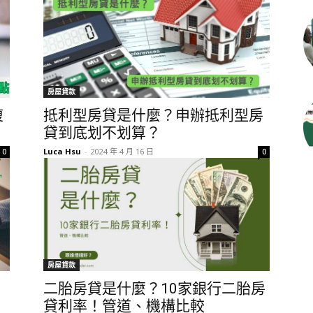
房屋貸款
復
抵利型房貸是什麼？申辦抵利型房
貸到底划不划算？
Luca Hsu
-
2024 年 4 月 16 日
0
0
房屋貸款
二胎房貸是什麼？10家銀行二胎房
貸利率！管道、機構比較