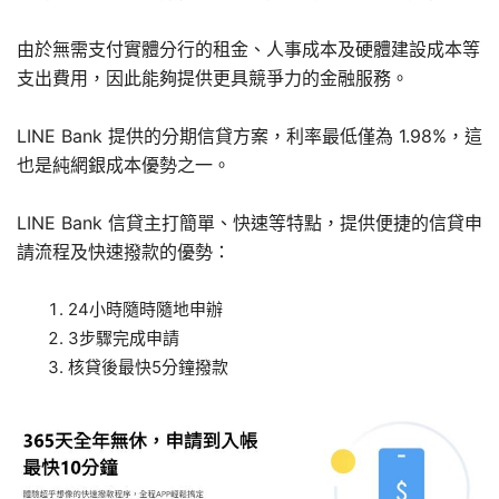
由於無需支付實體分行的租金、人事成本及硬體建設成本等
支出費用，因此能夠提供更具競爭力的金融服務。
LINE Bank 提供的分期信貸方案，利率最低僅為 1.98%，這
也是純網銀成本優勢之一。
LINE Bank 信貸主打簡單、快速等特點，提供便捷的信貸申
請流程及快速撥款的優勢：
24小時隨時隨地申辦
3步驟完成申請
核貸後最快5分鐘撥款