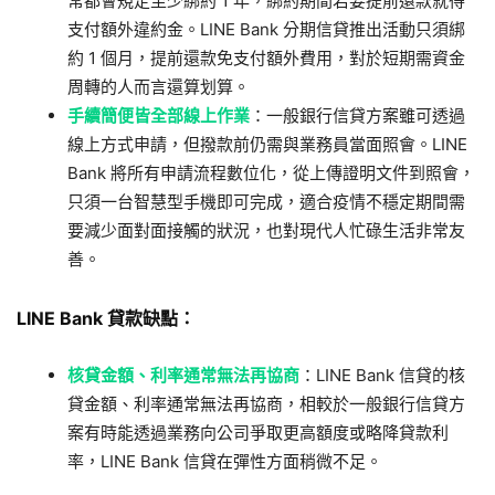
常都會規定至少綁約 1 年，綁約期間若要提前還款就得
支付額外違約金。LINE Bank 分期信貸推出活動只須綁
約 1 個月，提前還款免支付額外費用，對於短期需資金
周轉的人而言還算划算。
手續簡便皆全部線上作業
：一般銀行信貸方案雖可透過
線上方式申請，但撥款前仍需與業務員當面照會。LINE
Bank 將所有申請流程數位化，從上傳證明文件到照會，
只須一台智慧型手機即可完成，適合疫情不穩定期間需
要減少面對面接觸的狀況，也對現代人忙碌生活非常友
善。
LINE Bank 貸款缺點：
核貸金額、利率通常無法再協商
：LINE Bank 信貸的核
貸金額、利率通常無法再協商，相較於一般銀行信貸方
案有時能透過業務向公司爭取更高額度或略降貸款利
率，LINE Bank 信貸在彈性方面稍微不足。