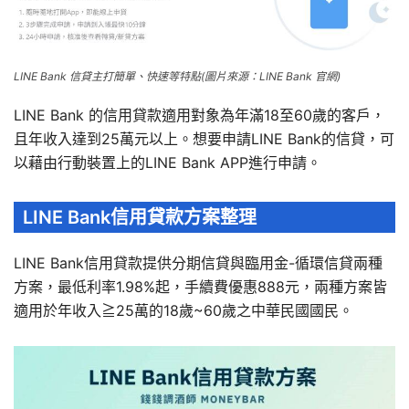
LINE Bank 信貸主打簡單、快速等特點(圖片來源：LINE Bank 官網)
LINE Bank 的信用貸款適用對象為年滿18至60歲的客戶，
且年收入達到25萬元以上。想要申請LINE Bank的信貸，可
以藉由行動裝置上的LINE Bank APP進行申請。
LINE Bank信用貸款方案整理
LINE Bank信用貸款提供分期信貸與臨用金-循環信貸兩種
方案，最低利率1.98%起，手續費優惠888元，兩種方案皆
適用於年收入≧25萬的18歲~60歲之中華民國國民。