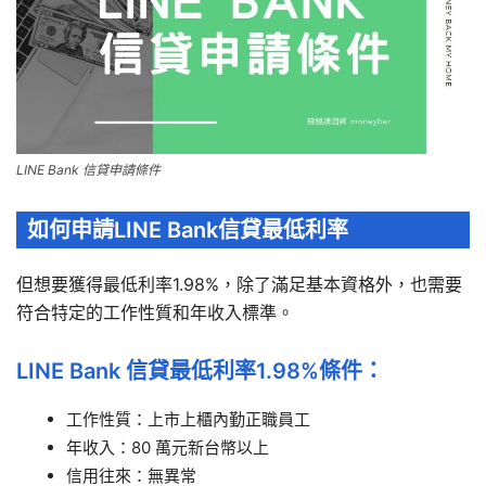
LINE Bank 信貸申請條件
如何申請LINE Bank信貸最低利率
但想要獲得最低利率1.98%，除了滿足基本資格外，也需要
符合特定的工作性質和年收入標準。
LINE Bank 信貸最低利率1.98%條件：
工作性質：上市上櫃內勤正職員工
年收入：80 萬元新台幣以上
信用往來：無異常