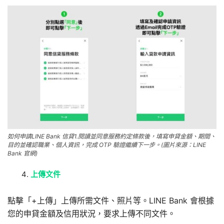
如何申請LINE Bank 信貸1.閱讀並同意服務約定條款後，填寫申貸金額、期間、
目的並確認職業、個人資訊，完成 OTP 驗證繼續下一步。(圖片來源：LINE
Bank 官網)
上傳文件
點擊「+上傳」上傳所需文件、照片等。LINE Bank 會根據
您的申貸金額及信用狀況，要求上傳不同文件。