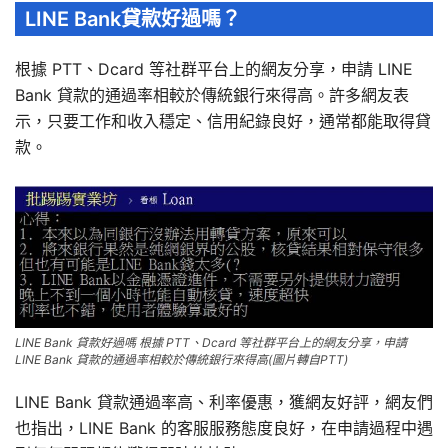
LINE Bank貸款好過嗎？
根據 PTT、Dcard 等社群平台上的網友分享，申請 LINE
Bank 貸款的通過率相較於傳統銀行來得高。許多網友表
示，只要工作和收入穩定、信用紀錄良好，通常都能取得貸
款。
LINE Bank 貸款好過嗎 根據 PTT、Dcard 等社群平台上的網友分享，申請
LINE Bank 貸款的通過率相較於傳統銀行來得高(圖片轉自PTT)
LINE Bank 貸款通過率高、利率優惠，獲網友好評，網友們
也指出，LINE Bank 的客服服務態度良好，在申請過程中遇