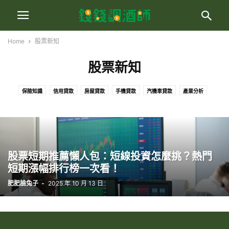
Home
股票新知
股票新知
保險知識
信用貸款
房屋貸款
手機貸款
汽機車貸款
產業分析
聯徵百科
股票新知
虛擬貨幣
股票短期推薦懶人包：短線投資怎麼挑？熱門
短期漲幅排行榜一次看！
肥肥臉兔子
-
2025 年 10 月 13 日