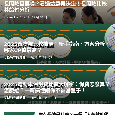
長照險需要嗎？看過這篇再決定！長照險比較
與給付分析
cccarol
-
2025 年 12 月 31 日
2025寵物險比較推薦：新手指南、方案分析、
哪家CP值最高？
艾斯特守護精靈
-
2025 年 9 月 23 日
2025電動車保險費比較大解密：保費怎麼算？
怎麼選？一篇搞懂讓你不被當盤子！
艾斯特守護精靈
-
2025 年 8 月 13 日
生存保險是什麼？一種「人在就能領