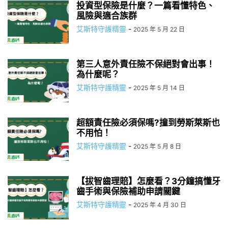
投資型保險是什麼？一篇看懂特色、
風險與適合族群
艾斯特守護精靈
-
2025 年 5 月 22 日
第三人意外責任險不保絕對會出事！
為什麼呢？
艾斯特守護精靈
-
2025 年 5 月 14 日
超額責任險必須保嗎?撞到勞斯萊斯也
不用怕！
艾斯特守護精靈
-
2025 年 5 月 8 日
【拔智齒理賠】怎麼看？3分鐘搞懂牙
齒手術與保險補助申請關鍵
艾斯特守護精靈
-
2025 年 4 月 30 日