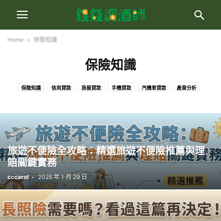
Home
保險知識
保險知識
保險知識
信用貸款
房屋貸款
手機貸款
汽機車貸款
產業分析
聯徵百科
股票新知
虛擬貨幣
旅遊不便險全攻略：精選旅遊不便險推薦與理
賠關鍵實務
cccarol
-
2026 年 1 月 29 日