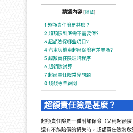
精選內容
[
隱藏
]
1
超額責任險是甚麼？
2
超額險到底需不需要保?
3
超額險保哪些項目?
4
汽車與機車超額保險有差異嗎?
5
超額責任險理賠程序
6
超額險試算
7
超額責任險常見問題
8
錢錢專業顧問
超額責任險是甚麼？
超額責任險是一種附加保險（又稱超額險
還有不能賠償的損失時，超額責任險將啟