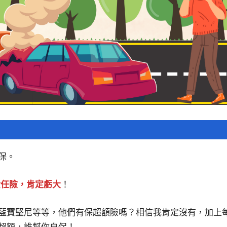
保。
責任險，肯定虧大
！
藍寶堅尼等等，他們有保超額險嗎？相信我肯定沒有，加上
超額，誰幫你自保！