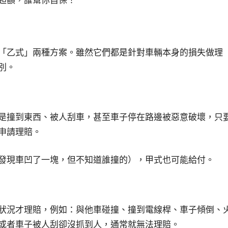
「乙式」兩種方案。雖然它們都是針對車輛本身的損失做理
別。
是撞到東西、被人刮車，甚至車子停在路邊被惡意破壞，只
申請理賠。
發現車凹了一塊，但不知道誰撞的），甲式也可能給付。
狀況才理賠，例如：與他車碰撞、撞到電線桿、車子傾倒、
或者車子被人刮卻沒抓到人，通常就無法理賠。