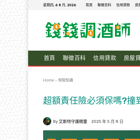
星期四, 6 8 月, 2026
首頁
聯徵百科
信用貸款
房
首頁
聯徵百科
信用貸款
房屋
Home
保險知識
超額責任險必須保嗎?撞
By
艾斯特守護精靈
2025 年 5 月 8 日