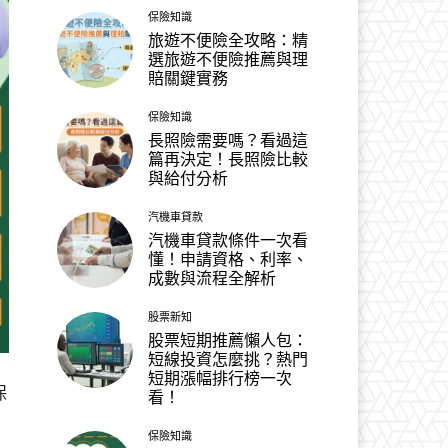
保險知識
旅遊不便險全攻略：精
選旅遊不便險推薦與理
賠關鍵實務
保險知識
長照險需要嗎？看過這
篇再決定！長照險比較
與給付分析
汽機車貸款
汽機車貸款條件一次看
懂！申請資格、利率、
成數與流程全解析
股票新知
股票短期推薦懶人包：
短線投資怎麼挑？熱門
短期漲幅排行榜一次
保
看！
保險知識